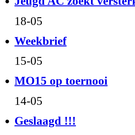
Jeugd AC zoekt verster
18-05
Weekbrief
15-05
MO15 op toernooi
14-05
Geslaagd !!!