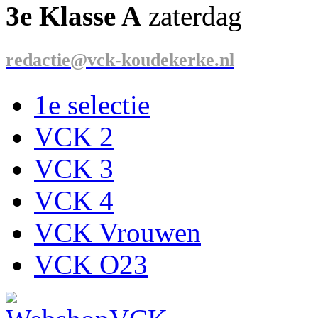
3e Klasse A
zaterdag
redactie@vck-koudekerke.nl
1e selectie
VCK 2
VCK 3
VCK 4
VCK Vrouwen
VCK O23