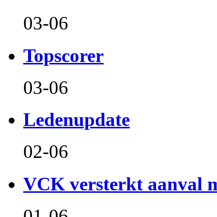
03-06
Topscorer
03-06
Ledenupdate
02-06
VCK versterkt aanval m
01-06