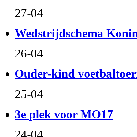
27-04
Wedstrijdschema Koni
26-04
Ouder-kind voetbaltoer
25-04
3e plek voor MO17
24-04