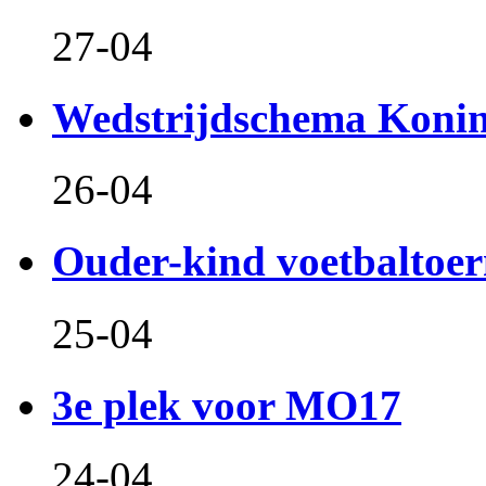
27-04
Wedstrijdschema Koni
26-04
Ouder-kind voetbaltoer
25-04
3e plek voor MO17
24-04