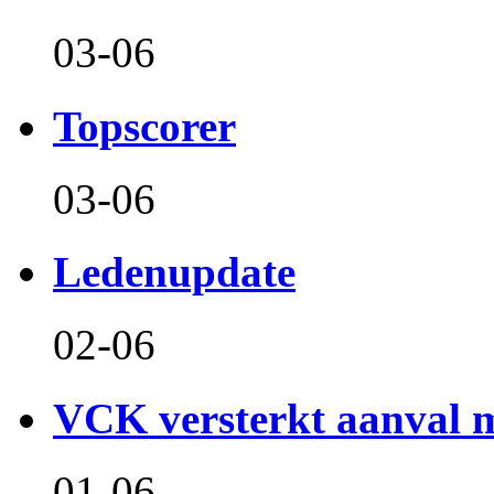
03-06
Topscorer
03-06
Ledenupdate
02-06
VCK versterkt aanval m
01-06