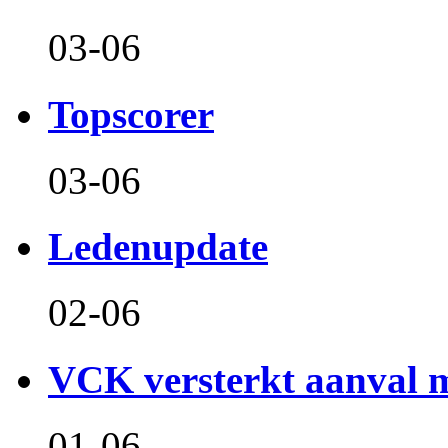
03-06
Topscorer
03-06
Ledenupdate
02-06
VCK versterkt aanval m
01-06