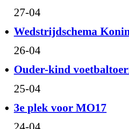
27-04
Wedstrijdschema Koni
26-04
Ouder-kind voetbaltoer
25-04
3e plek voor MO17
24-04