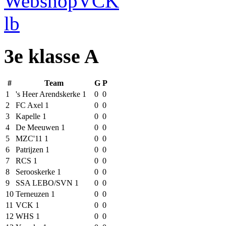
3e klasse A
#
Team
G
P
1
's Heer Arendskerke 1
0
0
2
FC Axel 1
0
0
3
Kapelle 1
0
0
4
De Meeuwen 1
0
0
5
MZC'11 1
0
0
6
Patrijzen 1
0
0
7
RCS 1
0
0
8
Serooskerke 1
0
0
9
SSA LEBO/SVN 1
0
0
10
Terneuzen 1
0
0
11
VCK 1
0
0
12
WHS 1
0
0