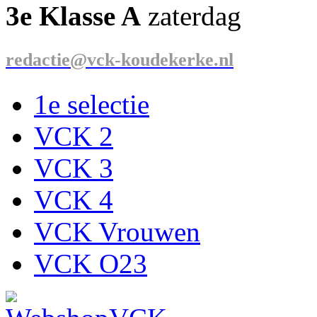
3e Klasse A
zaterdag
redactie@vck-koudekerke.nl
1e selectie
VCK 2
VCK 3
VCK 4
VCK Vrouwen
VCK O23