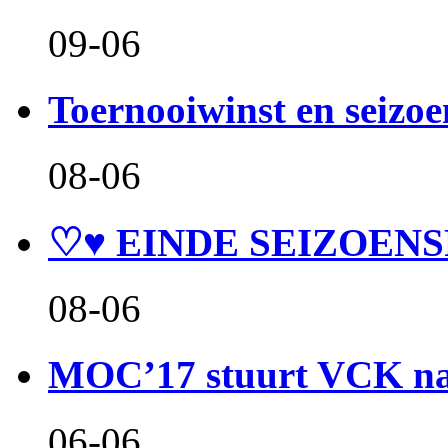
09-06
Toernooiwinst en seizo
08-06
♡♥ EINDE SEIZOENS
08-06
MOC’17 stuurt VCK naa
06-06