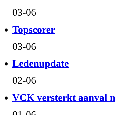
03-06
Topscorer
03-06
Ledenupdate
02-06
VCK versterkt aanval m
01-06