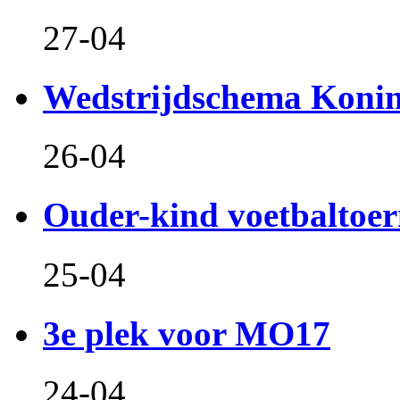
27-04
Wedstrijdschema Koni
26-04
Ouder-kind voetbaltoer
25-04
3e plek voor MO17
24-04