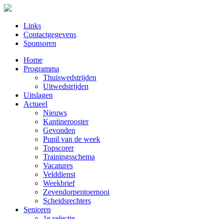
Links
Contactgegevens
Sponsoren
Home
Programma
Thuiswedstrijden
Uitwedstrijden
Uitslagen
Actueel
Nieuws
Kantinerooster
Gevonden
Pupil van de week
Topscorer
Trainingsschema
Vacatures
Velddienst
Weekbrief
Zevendorpentoernooi
Scheidsrechters
Senioren
1e selectie