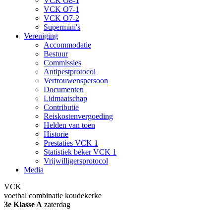
VCK O8-1
VCK O7-1
VCK O7-2
Supermini's
Vereniging
Accommodatie
Bestuur
Commissies
Antipestprotocol
Vertrouwenspersoon
Documenten
Lidmaatschap
Contributie
Reiskostenvergoeding
Helden van toen
Historie
Prestaties VCK 1
Statistiek beker VCK 1
Vrijwilligersprotocol
Media
VCK
voetbal combinatie koudekerke
3e Klasse A
zaterdag