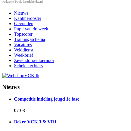
redactie@vck-koudekerke.nl
Nieuws
Kantinerooster
Gevonden
Pupil van de week
Topscorer
Trainingsschema
Vacatures
Velddienst
Weekbrief
Zevendorpentoernooi
Scheidsrechters
Nieuws
Competitie indeling jeugd 1e fase
07-08
Beker VCK 3 & VR1