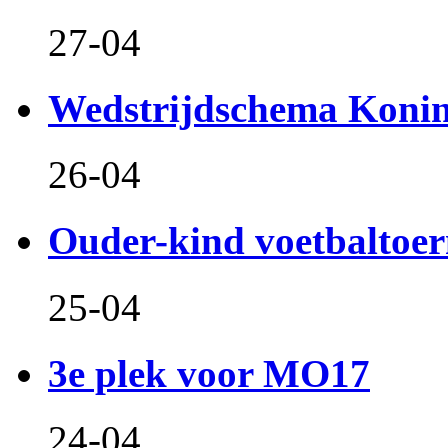
27-04
Wedstrijdschema Koni
26-04
Ouder-kind voetbaltoer
25-04
3e plek voor MO17
24-04