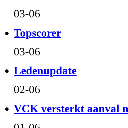
03-06
Topscorer
03-06
Ledenupdate
02-06
VCK versterkt aanval m
01-06