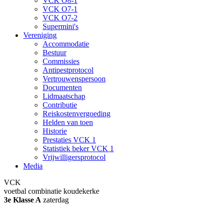
VCK O8-1
VCK O7-1
VCK O7-2
Supermini's
Vereniging
Accommodatie
Bestuur
Commissies
Antipestprotocol
Vertrouwenspersoon
Documenten
Lidmaatschap
Contributie
Reiskostenvergoeding
Helden van toen
Historie
Prestaties VCK 1
Statistiek beker VCK 1
Vrijwilligersprotocol
Media
VCK
voetbal combinatie koudekerke
3e Klasse A
zaterdag