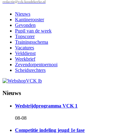
redactie@vck-koudekerke.nl
Nieuws
Kantinerooster
Gevonden
Pupil van de week
Topscorer
Trainingsschema
Vacatures
Velddienst
Weekbrief
Zevendorpentoernooi
Scheidsrechters
Nieuws
Wedstrijdprogramma VCK 1
08-08
Competitie indeling jeugd 1e fase