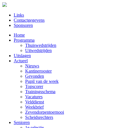
Links
Contactgegevens
Sponsoren
Home
Programma
Thuiswedstrijden
Uitwedstrijden
Uitslagen
Actueel
Nieuws
Kantinerooster
Gevonden
Pupil van de week
Topscorer
Trainingsschema
Vacatures
Velddienst
Weekbrief
Zevendorpentoernooi
Scheidsrechters
Senioren
1e selectie