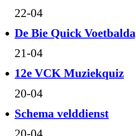
22-04
De Bie Quick Voetbald
21-04
12e VCK Muziekquiz
20-04
Schema velddienst
20-04