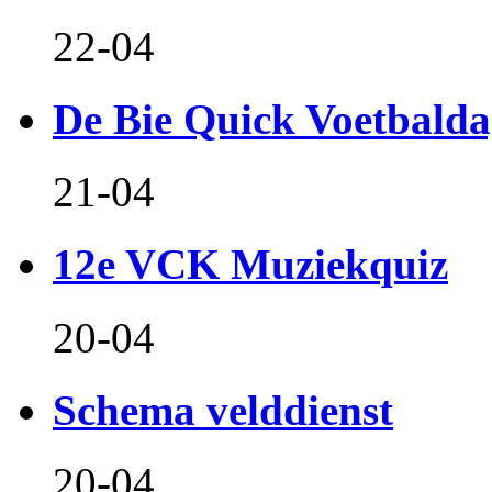
22-04
De Bie Quick Voetbald
21-04
12e VCK Muziekquiz
20-04
Schema velddienst
20-04