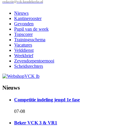
redactie@vck-koudekerke.nl
Nieuws
Kantinerooster
Gevonden
Pupil van de week
Topscorer
Trainingsschema
Vacatures
Velddienst
Weekbrief
Zevendorpentoernooi
Scheidsrechters
Nieuws
Competitie indeling jeugd 1e fase
07-08
Beker VCK 3 & VR1