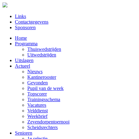
Links
Contactgegevens
Sponsoren
Home
Programma
Thuiswedstrijden
Uitwedstrijden
Uitslagen
Actueel
Nieuws
Kantinerooster
Gevonden
Pupil van de week
Topscorer
Trainingsschema
Vacatures
Velddienst
Weekbrief
Zevendorpentoernooi
Scheidsrechters
Senioren
1e selectie