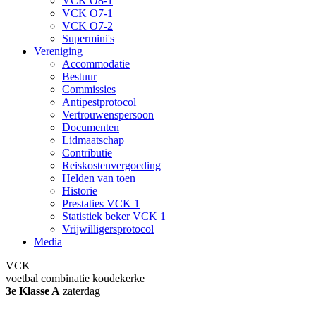
VCK O8-1
VCK O7-1
VCK O7-2
Supermini's
Vereniging
Accommodatie
Bestuur
Commissies
Antipestprotocol
Vertrouwenspersoon
Documenten
Lidmaatschap
Contributie
Reiskostenvergoeding
Helden van toen
Historie
Prestaties VCK 1
Statistiek beker VCK 1
Vrijwilligersprotocol
Media
VCK
voetbal combinatie koudekerke
3e Klasse A
zaterdag