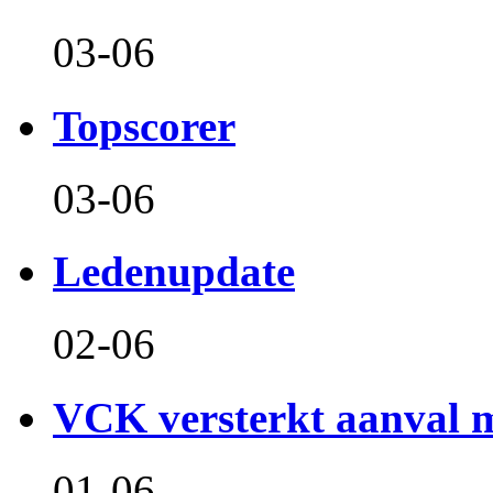
03-06
Topscorer
03-06
Ledenupdate
02-06
VCK versterkt aanval m
01-06