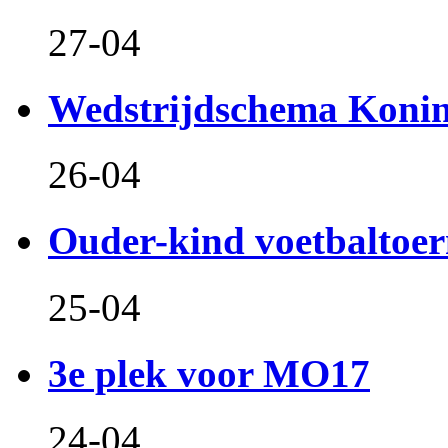
27-04
Wedstrijdschema Koni
26-04
Ouder-kind voetbaltoer
25-04
3e plek voor MO17
24-04