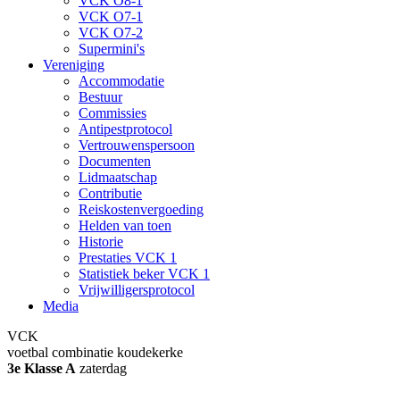
VCK O8-1
VCK O7-1
VCK O7-2
Supermini's
Vereniging
Accommodatie
Bestuur
Commissies
Antipestprotocol
Vertrouwenspersoon
Documenten
Lidmaatschap
Contributie
Reiskostenvergoeding
Helden van toen
Historie
Prestaties VCK 1
Statistiek beker VCK 1
Vrijwilligersprotocol
Media
VCK
voetbal combinatie koudekerke
3e Klasse A
zaterdag