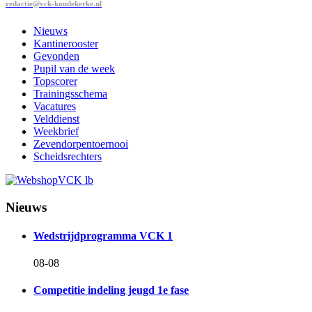
redactie@vck-koudekerke.nl
Nieuws
Kantinerooster
Gevonden
Pupil van de week
Topscorer
Trainingsschema
Vacatures
Velddienst
Weekbrief
Zevendorpentoernooi
Scheidsrechters
Nieuws
Wedstrijdprogramma VCK 1
08-08
Competitie indeling jeugd 1e fase