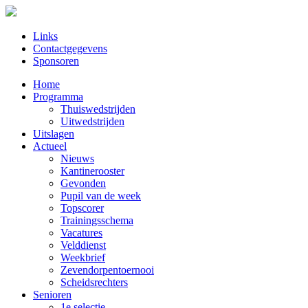
Links
Contactgegevens
Sponsoren
Home
Programma
Thuiswedstrijden
Uitwedstrijden
Uitslagen
Actueel
Nieuws
Kantinerooster
Gevonden
Pupil van de week
Topscorer
Trainingsschema
Vacatures
Velddienst
Weekbrief
Zevendorpentoernooi
Scheidsrechters
Senioren
1e selectie