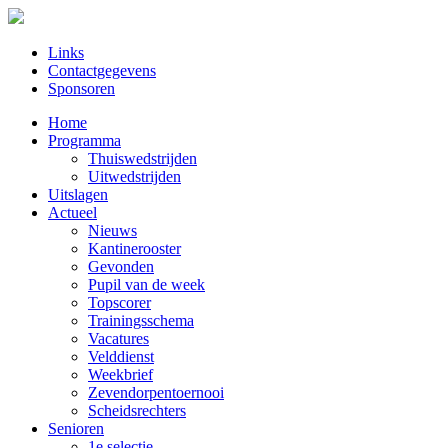
Links
Contactgegevens
Sponsoren
Home
Programma
Thuiswedstrijden
Uitwedstrijden
Uitslagen
Actueel
Nieuws
Kantinerooster
Gevonden
Pupil van de week
Topscorer
Trainingsschema
Vacatures
Velddienst
Weekbrief
Zevendorpentoernooi
Scheidsrechters
Senioren
1e selectie