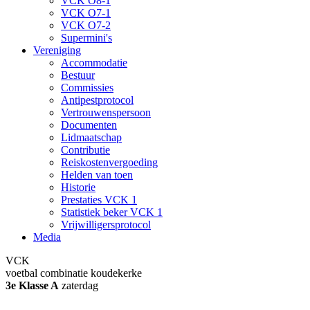
VCK O8-1
VCK O7-1
VCK O7-2
Supermini's
Vereniging
Accommodatie
Bestuur
Commissies
Antipestprotocol
Vertrouwenspersoon
Documenten
Lidmaatschap
Contributie
Reiskostenvergoeding
Helden van toen
Historie
Prestaties VCK 1
Statistiek beker VCK 1
Vrijwilligersprotocol
Media
VCK
voetbal combinatie koudekerke
3e Klasse A
zaterdag