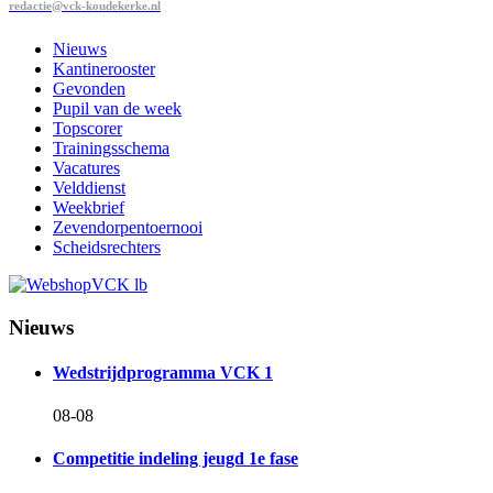
redactie@vck-koudekerke.nl
Nieuws
Kantinerooster
Gevonden
Pupil van de week
Topscorer
Trainingsschema
Vacatures
Velddienst
Weekbrief
Zevendorpentoernooi
Scheidsrechters
Nieuws
Wedstrijdprogramma VCK 1
08-08
Competitie indeling jeugd 1e fase