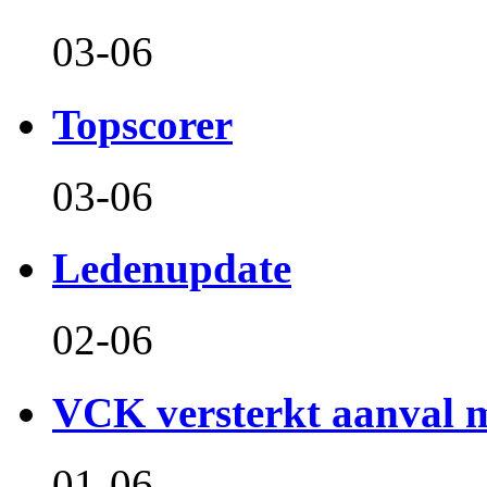
03-06
Topscorer
03-06
Ledenupdate
02-06
VCK versterkt aanval m
01-06