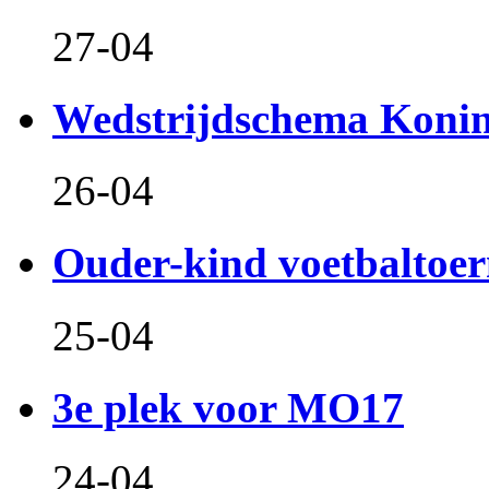
27-04
Wedstrijdschema Koni
26-04
Ouder-kind voetbaltoer
25-04
3e plek voor MO17
24-04