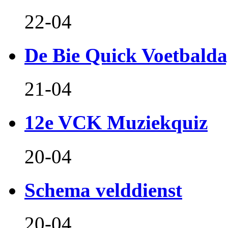
22-04
De Bie Quick Voetbald
21-04
12e VCK Muziekquiz
20-04
Schema velddienst
20-04