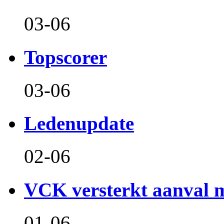
03-06
Topscorer
03-06
Ledenupdate
02-06
VCK versterkt aanval m
01-06