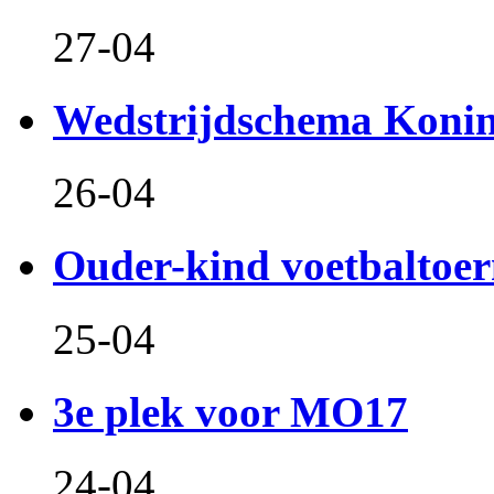
27-04
Wedstrijdschema Koni
26-04
Ouder-kind voetbaltoer
25-04
3e plek voor MO17
24-04