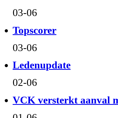
03-06
Topscorer
03-06
Ledenupdate
02-06
VCK versterkt aanval m
01-06