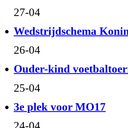
27-04
Wedstrijdschema Koni
26-04
Ouder-kind voetbaltoer
25-04
3e plek voor MO17
24-04