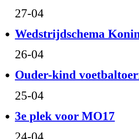
27-04
Wedstrijdschema Koni
26-04
Ouder-kind voetbaltoer
25-04
3e plek voor MO17
24-04