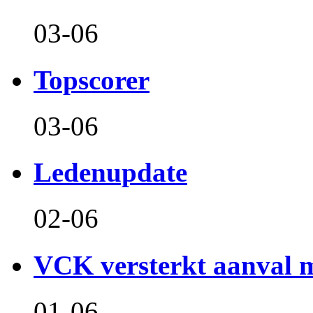
03-06
Topscorer
03-06
Ledenupdate
02-06
VCK versterkt aanval m
01-06