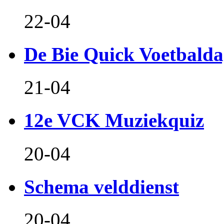
22-04
De Bie Quick Voetbald
21-04
12e VCK Muziekquiz
20-04
Schema velddienst
20-04