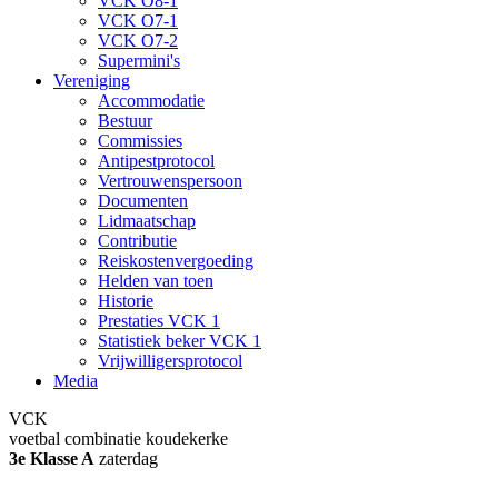
VCK O8-1
VCK O7-1
VCK O7-2
Supermini's
Vereniging
Accommodatie
Bestuur
Commissies
Antipestprotocol
Vertrouwenspersoon
Documenten
Lidmaatschap
Contributie
Reiskostenvergoeding
Helden van toen
Historie
Prestaties VCK 1
Statistiek beker VCK 1
Vrijwilligersprotocol
Media
VCK
voetbal combinatie koudekerke
3e Klasse A
zaterdag