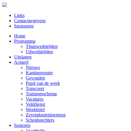
Links
Contactgegevens
Sponsoren
Home
Programma
Thuiswedstrijden
Uitwedstrijden
Uitslagen
Actueel
Nieuws
Kantinerooster
Gevonden
Pupil van de week
Topscorer
Trainingsschema
Vacatures
Velddienst
Weekbrief
Zevendorpentoernooi
Scheidsrechters
Senioren
1e selectie