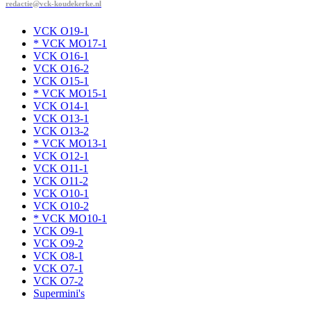
redactie@vck-koudekerke.nl
VCK O19-1
* VCK MO17-1
VCK O16-1
VCK O16-2
VCK O15-1
* VCK MO15-1
VCK O14-1
VCK O13-1
VCK O13-2
* VCK MO13-1
VCK O12-1
VCK O11-1
VCK O11-2
VCK O10-1
VCK O10-2
* VCK MO10-1
VCK O9-1
VCK O9-2
VCK O8-1
VCK O7-1
VCK O7-2
Supermini's