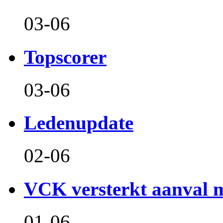
03-06
Topscorer
03-06
Ledenupdate
02-06
VCK versterkt aanval m
01-06