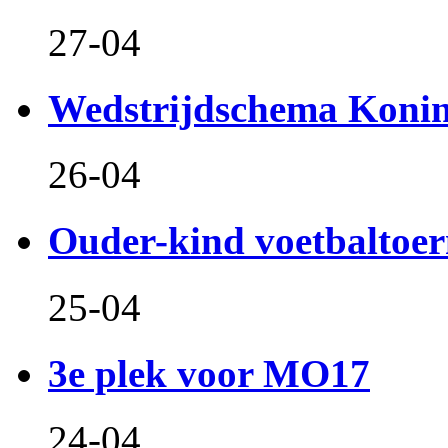
27-04
Wedstrijdschema Koni
26-04
Ouder-kind voetbaltoer
25-04
3e plek voor MO17
24-04