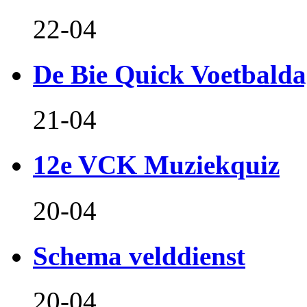
22-04
De Bie Quick Voetbald
21-04
12e VCK Muziekquiz
20-04
Schema velddienst
20-04