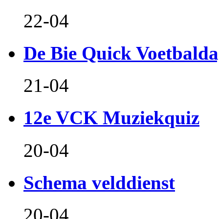
22-04
De Bie Quick Voetbald
21-04
12e VCK Muziekquiz
20-04
Schema velddienst
20-04