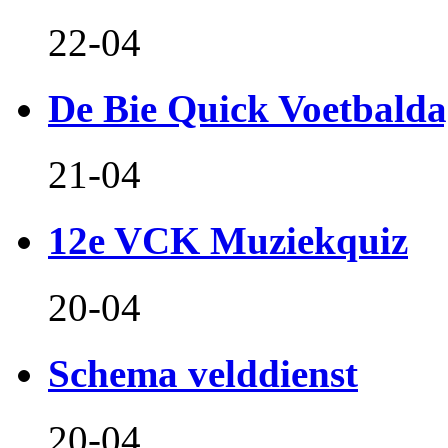
22-04
De Bie Quick Voetbald
21-04
12e VCK Muziekquiz
20-04
Schema velddienst
20-04