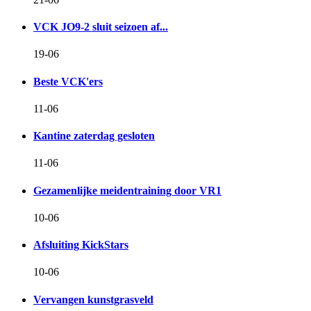
VCK JO9-2 sluit seizoen af...
19-06
Beste VCK'ers
11-06
Kantine zaterdag gesloten
11-06
Gezamenlijke meidentraining door VR1
10-06
Afsluiting KickStars
10-06
Vervangen kunstgrasveld