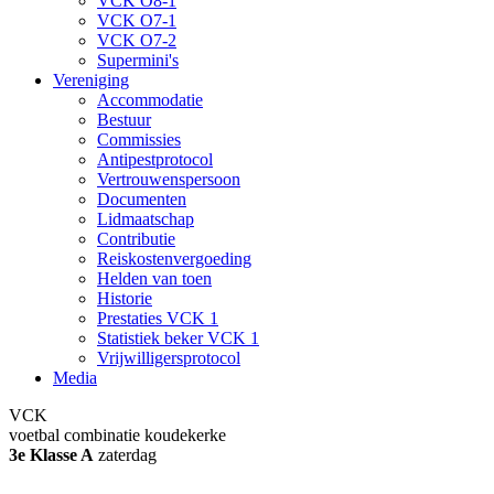
VCK O8-1
VCK O7-1
VCK O7-2
Supermini's
Vereniging
Accommodatie
Bestuur
Commissies
Antipestprotocol
Vertrouwenspersoon
Documenten
Lidmaatschap
Contributie
Reiskostenvergoeding
Helden van toen
Historie
Prestaties VCK 1
Statistiek beker VCK 1
Vrijwilligersprotocol
Media
VCK
voetbal combinatie koudekerke
3e Klasse A
zaterdag