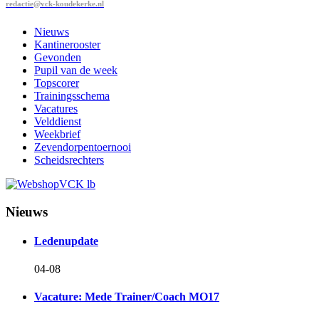
redactie@vck-koudekerke.nl
Nieuws
Kantinerooster
Gevonden
Pupil van de week
Topscorer
Trainingsschema
Vacatures
Velddienst
Weekbrief
Zevendorpentoernooi
Scheidsrechters
Nieuws
Ledenupdate
04-08
Vacature: Mede Trainer/Coach MO17