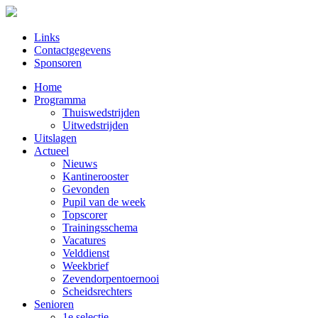
Links
Contactgegevens
Sponsoren
Home
Programma
Thuiswedstrijden
Uitwedstrijden
Uitslagen
Actueel
Nieuws
Kantinerooster
Gevonden
Pupil van de week
Topscorer
Trainingsschema
Vacatures
Velddienst
Weekbrief
Zevendorpentoernooi
Scheidsrechters
Senioren
1e selectie