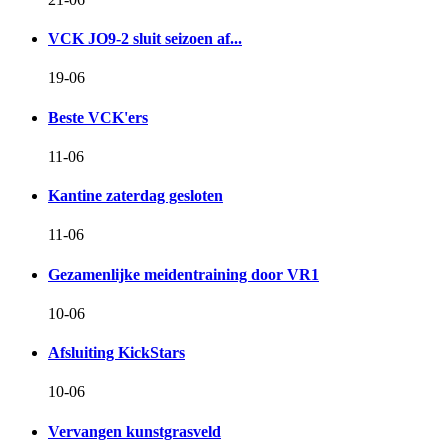
VCK JO9-2 sluit seizoen af...
19-06
Beste VCK'ers
11-06
Kantine zaterdag gesloten
11-06
Gezamenlijke meidentraining door VR1
10-06
Afsluiting KickStars
10-06
Vervangen kunstgrasveld