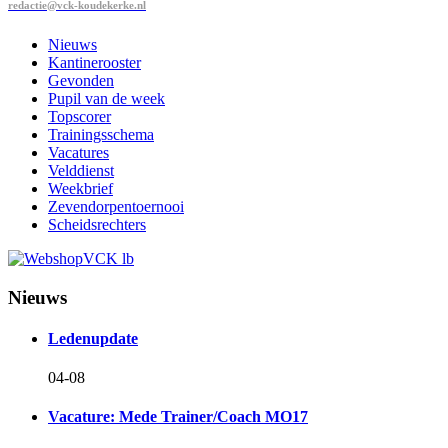
redactie@vck-koudekerke.nl
Nieuws
Kantinerooster
Gevonden
Pupil van de week
Topscorer
Trainingsschema
Vacatures
Velddienst
Weekbrief
Zevendorpentoernooi
Scheidsrechters
Nieuws
Ledenupdate
04-08
Vacature: Mede Trainer/Coach MO17