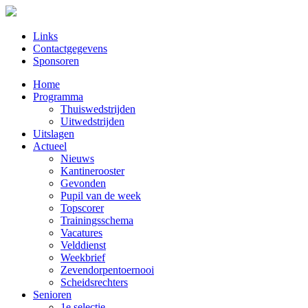
Links
Contactgegevens
Sponsoren
Home
Programma
Thuiswedstrijden
Uitwedstrijden
Uitslagen
Actueel
Nieuws
Kantinerooster
Gevonden
Pupil van de week
Topscorer
Trainingsschema
Vacatures
Velddienst
Weekbrief
Zevendorpentoernooi
Scheidsrechters
Senioren
1e selectie