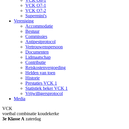
VCK O8-1
VCK O7-1
VCK O7-2
Supermini's
Vereniging
Accommodatie
Bestuur
Commissies
Antipestprotocol
Vertrouwenspersoon
Documenten
Lidmaatschap
Contributie
Reiskostenvergoeding
Helden van toen
Historie
Prestaties VCK 1
Statistiek beker VCK 1
Vrijwilligersprotocol
Media
VCK
voetbal combinatie koudekerke
3e Klasse A
zaterdag