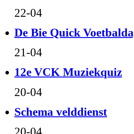
22-04
De Bie Quick Voetbald
21-04
12e VCK Muziekquiz
20-04
Schema velddienst
20-04