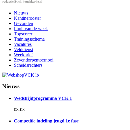
redactie@vck-koudekerke.nl
Nieuws
Kantinerooster
Gevonden
Pupil van de week
Topscorer
Trainingsschema
Vacatures
Velddienst
Weekbrief
Zevendorpentoernooi
Scheidsrechters
Nieuws
Wedstrijdprogramma VCK 1
08-08
Competitie indeling jeugd 1e fase