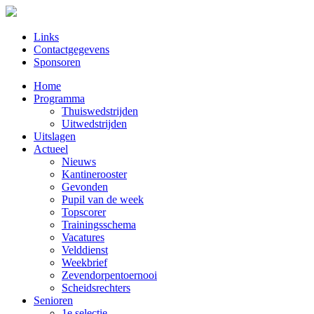
Links
Contactgegevens
Sponsoren
Home
Programma
Thuiswedstrijden
Uitwedstrijden
Uitslagen
Actueel
Nieuws
Kantinerooster
Gevonden
Pupil van de week
Topscorer
Trainingsschema
Vacatures
Velddienst
Weekbrief
Zevendorpentoernooi
Scheidsrechters
Senioren
1e selectie