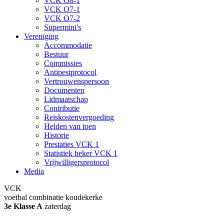
VCK O8-1
VCK O7-1
VCK O7-2
Supermini's
Vereniging
Accommodatie
Bestuur
Commissies
Antipestprotocol
Vertrouwenspersoon
Documenten
Lidmaatschap
Contributie
Reiskostenvergoeding
Helden van toen
Historie
Prestaties VCK 1
Statistiek beker VCK 1
Vrijwilligersprotocol
Media
VCK
voetbal combinatie koudekerke
3e Klasse A
zaterdag