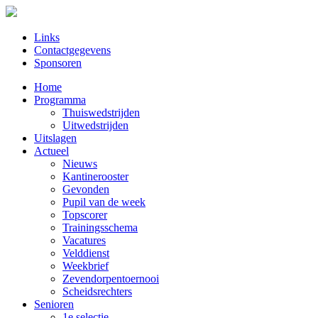
Links
Contactgegevens
Sponsoren
Home
Programma
Thuiswedstrijden
Uitwedstrijden
Uitslagen
Actueel
Nieuws
Kantinerooster
Gevonden
Pupil van de week
Topscorer
Trainingsschema
Vacatures
Velddienst
Weekbrief
Zevendorpentoernooi
Scheidsrechters
Senioren
1e selectie