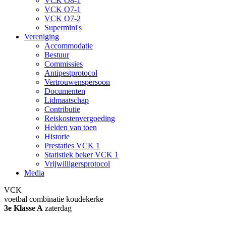
VCK O8-1
VCK O7-1
VCK O7-2
Supermini's
Vereniging
Accommodatie
Bestuur
Commissies
Antipestprotocol
Vertrouwenspersoon
Documenten
Lidmaatschap
Contributie
Reiskostenvergoeding
Helden van toen
Historie
Prestaties VCK 1
Statistiek beker VCK 1
Vrijwilligersprotocol
Media
VCK
voetbal combinatie koudekerke
3e Klasse A
zaterdag