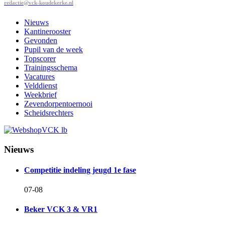
redactie@vck-koudekerke.nl
Nieuws
Kantinerooster
Gevonden
Pupil van de week
Topscorer
Trainingsschema
Vacatures
Velddienst
Weekbrief
Zevendorpentoernooi
Scheidsrechters
Nieuws
Competitie indeling jeugd 1e fase
07-08
Beker VCK 3 & VR1