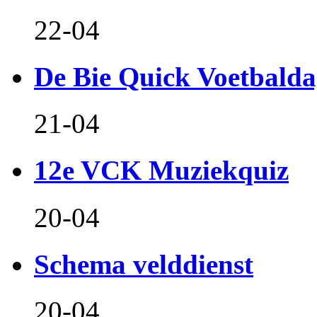
22-04
De Bie Quick Voetbald
21-04
12e VCK Muziekquiz
20-04
Schema velddienst
20-04